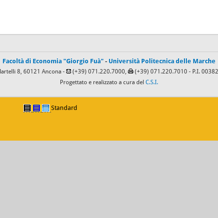
Facoltà di Economia "Giorgio Fuà"
-
Università Politecnica delle Marche
Martelli 8, 60121 Ancona -
(+39) 071.220.7000,
(+39) 071.220.7010
- P.I. 003
Progettato e realizzato a cura del
C.S.I.
Standard