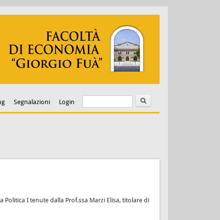
Cerca
Form di ricerca
ng
Segnalazioni
Login
itica I tenute dalla Prof.ssa Marzi Elisa, titolare di