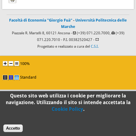
Facoltà di Economia "Giorgio Fuà"
-
Università Politecnica delle
Marche
Piazzale R. Martelli 8, 60121 Ancona -
(+39) 071.220.7000,
(+39)
071.220.7010
- P.I. 00382520427 -
Progettato e realizzato a cura del
C.S.I.
100%
Standard
Questo sito web utilizza i cookie per migliorare la
navigazione. Utilizzando il sito si intende accettata la
Cookie Policy
.
Accetto