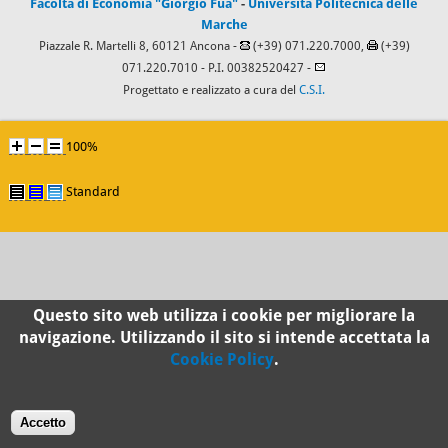
Facoltà di Economia "Giorgio Fuà"
-
Università Politecnica delle
Marche
Piazzale R. Martelli 8, 60121 Ancona -
(+39) 071.220.7000,
(+39)
071.220.7010
- P.I. 00382520427 -
Progettato e realizzato a cura del
C.S.I.
100%
Standard
Questo sito web utilizza i cookie per migliorare la
navigazione. Utilizzando il sito si intende accettata la
Cookie Policy
.
Accetto