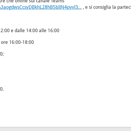
ltre che online sul canale Teams
9%3aogdwsCcsvDBkhL28hB5bIJN4pyvl3...
, e si consiglia la parte
12:00 e dalle 14:00 alle 16:00
 ore 16:00-18:00
0;
0.