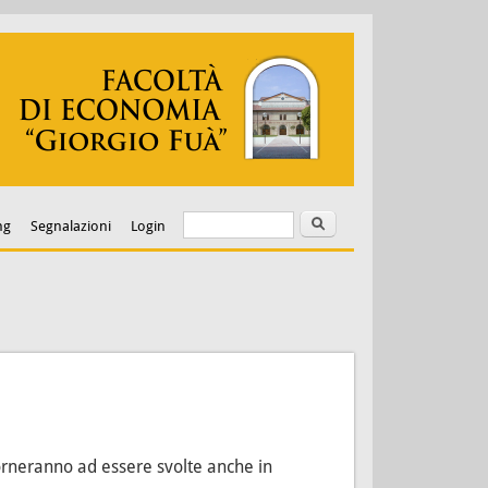
Cerca
Form di ricerca
ng
Segnalazioni
Login
 torneranno ad essere svolte anche in