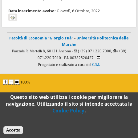
Data inserimento avviso:
Giovedì, 6 Ottobre, 2022
Facoltà di Economia "Giorgio Fuà"
-
Università Politecnica delle
Marche
Piazzale R. Martelli 8, 60121 Ancona -
(+39) 071.220.7000,
(+39)
071.220.7010
- P.I. 00382520427 -
Progettato e realizzato a cura del
C.S.I.
100%
Standard
Questo sito web utilizza i cookie per migliorare la
navigazione. Utilizzando il sito si intende accettata la
Cookie Policy
.
Accetto