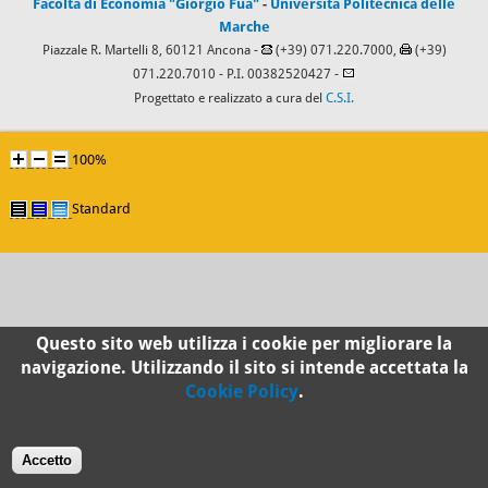
Facoltà di Economia "Giorgio Fuà"
-
Università Politecnica delle
Marche
Piazzale R. Martelli 8, 60121 Ancona -
(+39) 071.220.7000,
(+39)
071.220.7010
- P.I. 00382520427 -
Progettato e realizzato a cura del
C.S.I.
100%
Standard
Questo sito web utilizza i cookie per migliorare la
navigazione. Utilizzando il sito si intende accettata la
Cookie Policy
.
Accetto