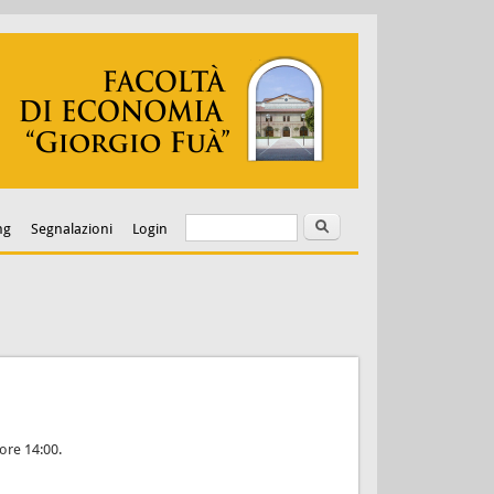
Cerca
Form di ricerca
ng
Segnalazioni
Login
 ore 14:00.