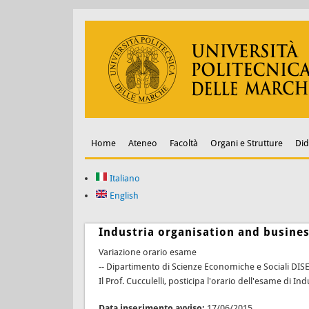
Home
Ateneo
Facoltà
Organi e Strutture
Did
Italiano
English
Industria organisation and busines
Variazione orario esame
-- Dipartimento di Scienze Economiche e Sociali DIS
Il Prof. Cucculelli, posticipa l'orario dell'esame di I
Data inserimento avviso:
17/06/2015