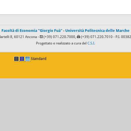
Facoltà di Economia "Giorgio Fuà"
-
Università Politecnica delle Marche
Martelli 8, 60121 Ancona -
(+39) 071.220.7000,
(+39) 071.220.7010
- P.I. 003
Progettato e realizzato a cura del
C.S.I.
Standard