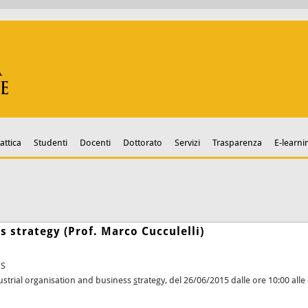
attica
Studenti
Docenti
Dottorato
Servizi
Trasparenza
E-learni
s strategy (Prof. Marco Cucculelli)
ES
ndustrial organisation and business
s
trategy, del 26/06/2015 dalle ore 10:00 alle