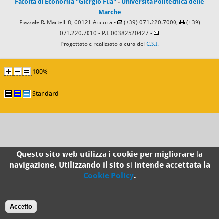
Facoltà di Economia "Giorgio Fuà"
-
Università Politecnica delle
Marche
Piazzale R. Martelli 8, 60121 Ancona -
(+39) 071.220.7000,
(+39)
071.220.7010
- P.I. 00382520427 -
Progettato e realizzato a cura del
C.S.I.
100%
Standard
Questo sito web utilizza i cookie per migliorare la
navigazione. Utilizzando il sito si intende accettata la
Cookie Policy
.
Accetto