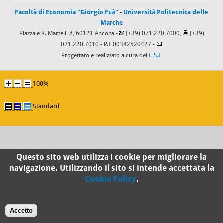
Facoltà di Economia "Giorgio Fuà"
-
Università Politecnica delle
Marche
Piazzale R. Martelli 8, 60121 Ancona -
(+39) 071.220.7000,
(+39)
071.220.7010
- P.I. 00382520427 -
Progettato e realizzato a cura del
C.S.I.
100%
Standard
Questo sito web utilizza i cookie per migliorare la
navigazione. Utilizzando il sito si intende accettata la
Cookie Policy
.
Accetto