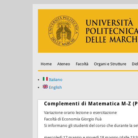
Home
Ateneo
Facoltà
Organi e Strutture
Did
Italiano
English
Complementi di Matematica M-Z (Pr
Variazione orario lezione o esercitazione
Facoltà di Economia Giorgio Fuà
Si informano gli studenti del corso che durante la set
mercoledì 17 maggio e giovedì 18 maggio (dalle 13:30