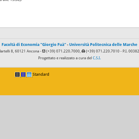
Facoltà di Economia "Giorgio Fuà"
-
Università Politecnica delle Marche
Martelli 8, 60121 Ancona -
(+39) 071.220.7000,
(+39) 071.220.7010
- P.I. 003
Progettato e realizzato a cura del
C.S.I.
Standard