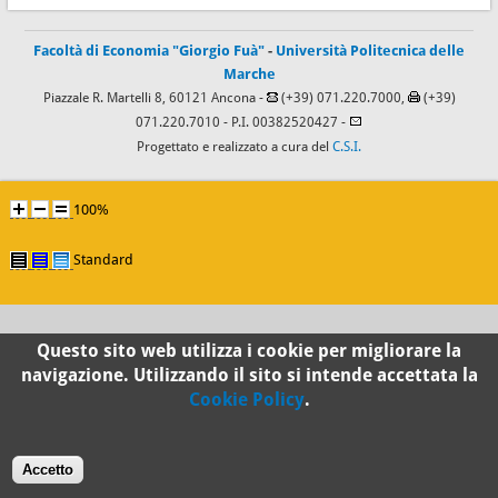
Facoltà di Economia "Giorgio Fuà"
-
Università Politecnica delle
Marche
Piazzale R. Martelli 8, 60121 Ancona -
(+39) 071.220.7000,
(+39)
071.220.7010
- P.I. 00382520427 -
Progettato e realizzato a cura del
C.S.I.
100%
Standard
Questo sito web utilizza i cookie per migliorare la
navigazione. Utilizzando il sito si intende accettata la
Cookie Policy
.
Accetto