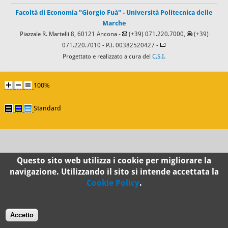
Facoltà di Economia "Giorgio Fuà"
-
Università Politecnica delle
Marche
Piazzale R. Martelli 8, 60121 Ancona -
(+39) 071.220.7000,
(+39)
071.220.7010
- P.I. 00382520427 -
Progettato e realizzato a cura del
C.S.I.
100%
Standard
Questo sito web utilizza i cookie per migliorare la
navigazione. Utilizzando il sito si intende accettata la
Cookie Policy
.
Accetto