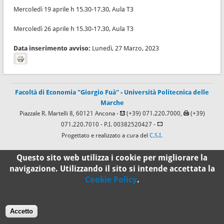
Mercoledì 19 aprile h 15.30-17.30, Aula T3
Mercoledì 26 aprile h 15.30-17.30, Aula T3
Data inserimento avviso:
Lunedì, 27 Marzo, 2023
Facoltà di Economia "Giorgio Fuà"
-
Università Politecnica delle
Marche
Piazzale R. Martelli 8, 60121 Ancona -
(+39) 071.220.7000,
(+39)
071.220.7010
- P.I. 00382520427 -
Progettato e realizzato a cura del
C.S.I.
Questo sito web utilizza i cookie per migliorare la
100%
navigazione. Utilizzando il sito si intende accettata la
Cookie Policy
.
Standard
Accetto