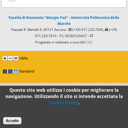
Facoltà di Economia "Giorgio Fuà"
-
Università Politecnica delle
Marche
Piazzale R. Martelli 8, 60121 Ancona -
(+39) 071.220.7000,
(+39)
071.220.7010
- P.I. 00382520427 -
Progettato e realizzato a cura del
C.S.I.
100%
Standard
Questo sito web utilizza i cookie per migliorare la
navigazione. Utilizzando il sito si intende accettata la
Cookie Policy
.
Accetto