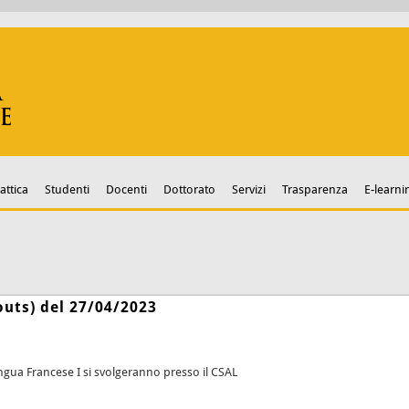
attica
Studenti
Docenti
Dottorato
Servizi
Trasparenza
E-learni
outs) del 27/04/2023
Lingua Francese I si svolgeranno presso il CSAL