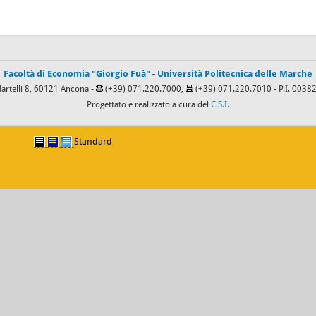
Facoltà di Economia "Giorgio Fuà"
-
Università Politecnica delle Marche
Martelli 8, 60121 Ancona -
(+39) 071.220.7000,
(+39) 071.220.7010
- P.I. 003
Progettato e realizzato a cura del
C.S.I.
Standard