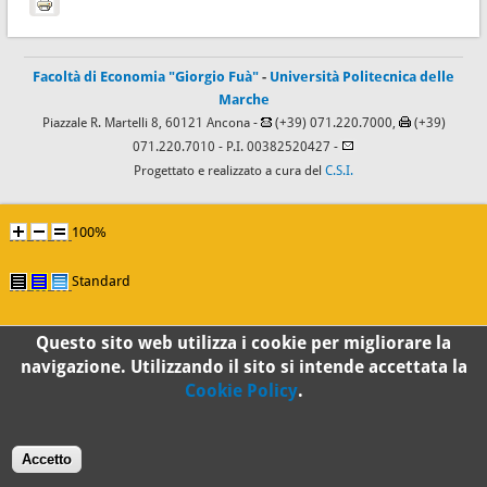
Facoltà di Economia "Giorgio Fuà"
-
Università Politecnica delle
Marche
Piazzale R. Martelli 8, 60121 Ancona -
(+39) 071.220.7000,
(+39)
071.220.7010
- P.I. 00382520427 -
Progettato e realizzato a cura del
C.S.I.
100%
Standard
Questo sito web utilizza i cookie per migliorare la
navigazione. Utilizzando il sito si intende accettata la
Cookie Policy
.
Accetto