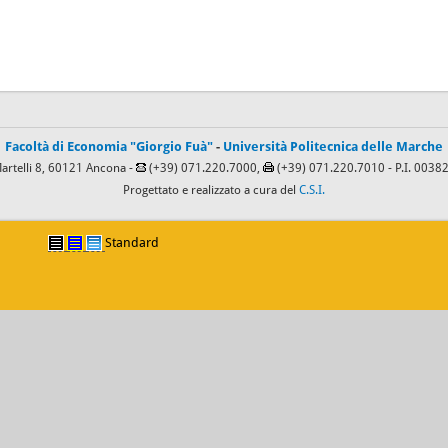
Facoltà di Economia "Giorgio Fuà"
-
Università Politecnica delle Marche
Martelli 8, 60121 Ancona -
(+39) 071.220.7000,
(+39) 071.220.7010
- P.I. 003
Progettato e realizzato a cura del
C.S.I.
Standard