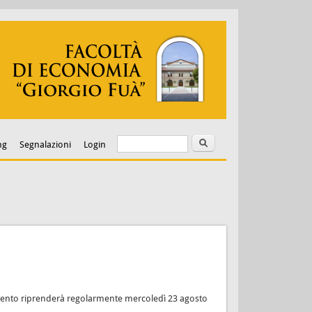
Cerca
Form di ricerca
ng
Segnalazioni
Login
evimento riprenderà regolarmente mercoledì 23 agosto