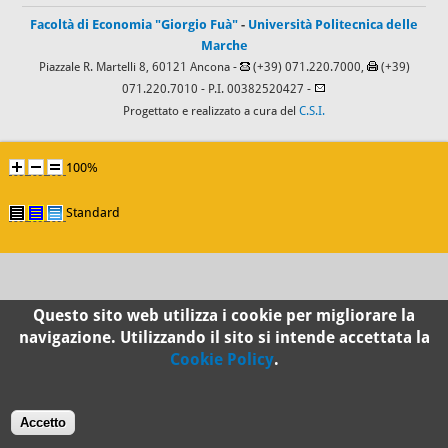
Facoltà di Economia "Giorgio Fuà"
-
Università Politecnica delle
Marche
Piazzale R. Martelli 8, 60121 Ancona -
(+39) 071.220.7000,
(+39)
071.220.7010
- P.I. 00382520427 -
Progettato e realizzato a cura del
C.S.I.
100%
Standard
Questo sito web utilizza i cookie per migliorare la
navigazione. Utilizzando il sito si intende accettata la
Cookie Policy
.
Accetto