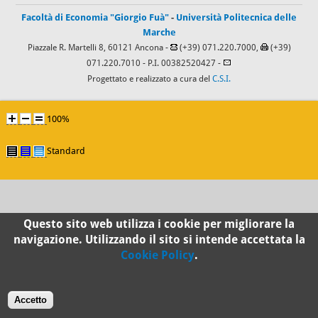
Facoltà di Economia "Giorgio Fuà"
-
Università Politecnica delle
Marche
Piazzale R. Martelli 8, 60121 Ancona -
(+39) 071.220.7000,
(+39)
071.220.7010
- P.I. 00382520427 -
Progettato e realizzato a cura del
C.S.I.
100%
Standard
Questo sito web utilizza i cookie per migliorare la
navigazione. Utilizzando il sito si intende accettata la
Cookie Policy
.
Accetto