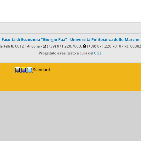
Facoltà di Economia "Giorgio Fuà"
-
Università Politecnica delle Marche
Martelli 8, 60121 Ancona -
(+39) 071.220.7000,
(+39) 071.220.7010
- P.I. 003
Progettato e realizzato a cura del
C.S.I.
Standard