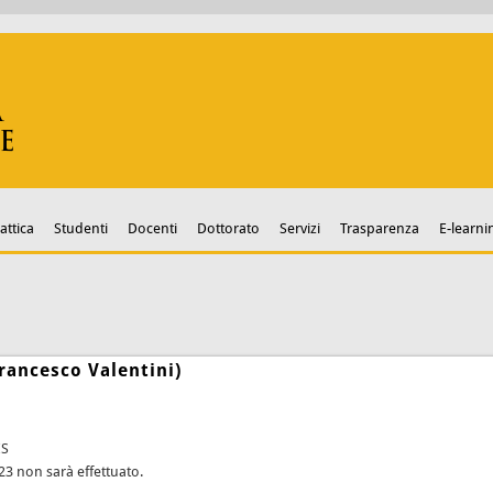
attica
Studenti
Docenti
Dottorato
Servizi
Trasparenza
E-learni
rancesco Valentini)
ES
23 non sarà effettuato.