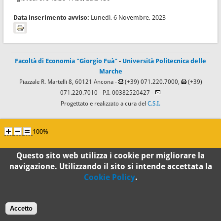
Data inserimento avviso:
Lunedì, 6 Novembre, 2023
Facoltà di Economia "Giorgio Fuà"
-
Università Politecnica delle
Marche
Piazzale R. Martelli 8, 60121 Ancona -
(+39) 071.220.7000,
(+39)
071.220.7010
- P.I. 00382520427 -
Progettato e realizzato a cura del
C.S.I.
100%
Standard
Questo sito web utilizza i cookie per migliorare la
navigazione. Utilizzando il sito si intende accettata la
Cookie Policy
.
Accetto