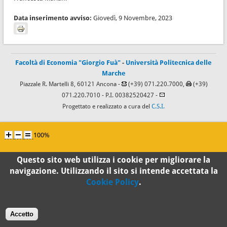
Data inserimento avviso:
Giovedì, 9 Novembre, 2023
Facoltà di Economia "Giorgio Fuà"
-
Università Politecnica delle
Marche
Piazzale R. Martelli 8, 60121 Ancona -
(+39) 071.220.7000,
(+39)
071.220.7010
- P.I. 00382520427 -
Progettato e realizzato a cura del
C.S.I.
100%
Standard
Questo sito web utilizza i cookie per migliorare la
navigazione. Utilizzando il sito si intende accettata la
Cookie Policy
.
Accetto