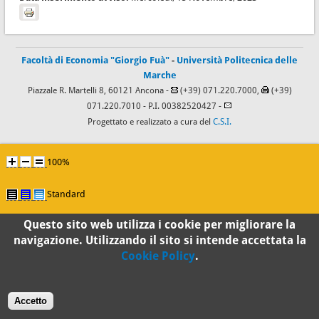
Facoltà di Economia "Giorgio Fuà"
-
Università Politecnica delle
Marche
Piazzale R. Martelli 8, 60121 Ancona -
(+39) 071.220.7000,
(+39)
071.220.7010
- P.I. 00382520427 -
Progettato e realizzato a cura del
C.S.I.
100%
Standard
Questo sito web utilizza i cookie per migliorare la
navigazione. Utilizzando il sito si intende accettata la
Cookie Policy
.
Accetto