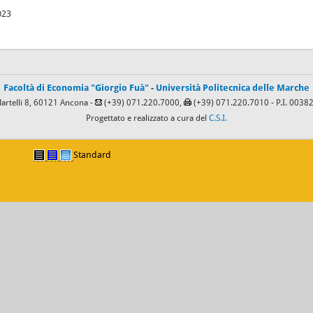
023
Facoltà di Economia "Giorgio Fuà"
-
Università Politecnica delle Marche
Martelli 8, 60121 Ancona -
(+39) 071.220.7000,
(+39) 071.220.7010
- P.I. 003
Progettato e realizzato a cura del
C.S.I.
Standard