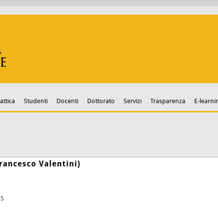
attica
Studenti
Docenti
Dottorato
Servizi
Trasparenza
E-learni
rancesco Valentini)
ES