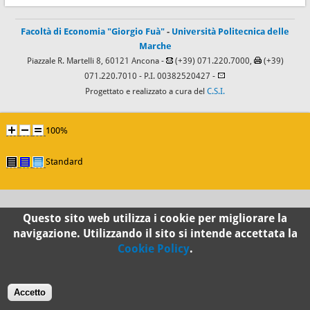
Facoltà di Economia "Giorgio Fuà"
-
Università Politecnica delle
Marche
Piazzale R. Martelli 8, 60121 Ancona -
(+39) 071.220.7000,
(+39)
071.220.7010
- P.I. 00382520427 -
Progettato e realizzato a cura del
C.S.I.
100%
Standard
Questo sito web utilizza i cookie per migliorare la
navigazione. Utilizzando il sito si intende accettata la
Cookie Policy
.
Accetto