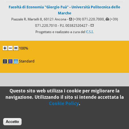
Facoltà di Economia "Giorgio Fuà"
-
Università Politecnica delle
Marche
Piazzale R. Martelli 8, 60121 Ancona -
(+39) 071.220.7000,
(+39)
071.220.7010
- P.I. 00382520427 -
Progettato e realizzato a cura del
C.S.I.
100%
Standard
Questo sito web utilizza i cookie per migliorare la
navigazione. Utilizzando il sito si intende accettata la
Cookie Policy
.
Accetto