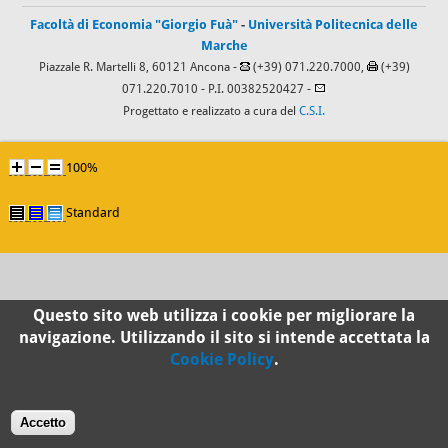
Facoltà di Economia "Giorgio Fuà"
-
Università Politecnica delle
Marche
Piazzale R. Martelli 8, 60121 Ancona -
(+39) 071.220.7000,
(+39)
071.220.7010
- P.I. 00382520427 -
Progettato e realizzato a cura del
C.S.I.
100%
Standard
Questo sito web utilizza i cookie per migliorare la
navigazione. Utilizzando il sito si intende accettata la
Cookie Policy
.
Accetto