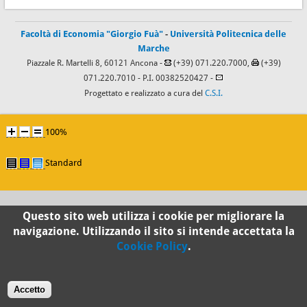
Facoltà di Economia "Giorgio Fuà"
-
Università Politecnica delle
Marche
Piazzale R. Martelli 8, 60121 Ancona -
(+39) 071.220.7000,
(+39)
071.220.7010
- P.I. 00382520427 -
Progettato e realizzato a cura del
C.S.I.
100%
Standard
Questo sito web utilizza i cookie per migliorare la
navigazione. Utilizzando il sito si intende accettata la
Cookie Policy
.
Accetto