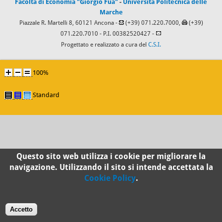
Facoltà di Economia "Giorgio Fuà"
-
Università Politecnica delle
Marche
Piazzale R. Martelli 8, 60121 Ancona -
(+39) 071.220.7000,
(+39)
071.220.7010
- P.I. 00382520427 -
Progettato e realizzato a cura del
C.S.I.
100%
Standard
Questo sito web utilizza i cookie per migliorare la
navigazione. Utilizzando il sito si intende accettata la
Cookie Policy
.
Accetto