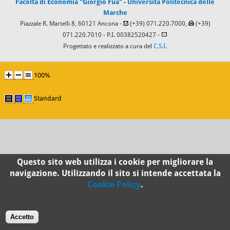
Facoltà di Economia "Giorgio Fuà"
-
Università Politecnica delle
Marche
Piazzale R. Martelli 8, 60121 Ancona -
(+39) 071.220.7000,
(+39)
071.220.7010
- P.I. 00382520427 -
Progettato e realizzato a cura del
C.S.I.
100%
Standard
Questo sito web utilizza i cookie per migliorare la
navigazione. Utilizzando il sito si intende accettata la
Cookie Policy
.
Accetto