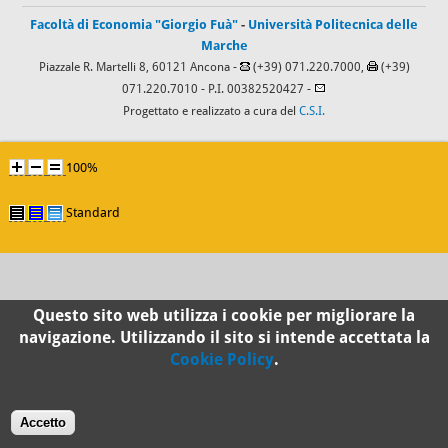
Facoltà di Economia "Giorgio Fuà"
-
Università Politecnica delle
Marche
Piazzale R. Martelli 8, 60121 Ancona -
(+39) 071.220.7000,
(+39)
071.220.7010
- P.I. 00382520427 -
Progettato e realizzato a cura del
C.S.I.
100%
Standard
Questo sito web utilizza i cookie per migliorare la
navigazione. Utilizzando il sito si intende accettata la
Cookie Policy
.
Accetto