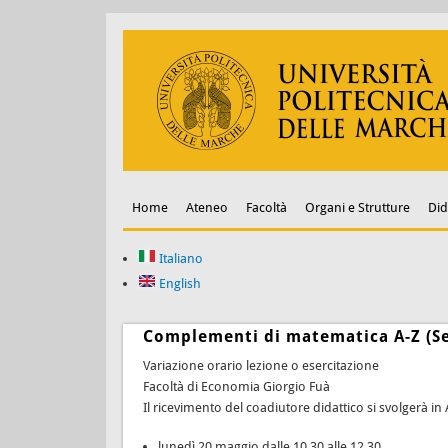
Home
Ateneo
Facoltà
Organi e Strutture
Did
Italiano
English
Complementi di matematica A-Z (Se
Variazione orario lezione o esercitazione
Facoltà di Economia Giorgio Fuà
Il ricevimento del coadiutore didattico si svolgerà i
lunedì 20 maggio dalle 10.30 alle 12.30