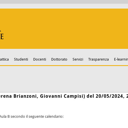
attica
Studenti
Docenti
Dottorato
Servizi
Trasparenza
E-learni
rena Brianzoni, Giovanni Campisi) del 20/05/2024, 
n Aula B secondo il seguente calendario: