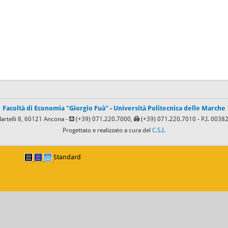
Facoltà di Economia "Giorgio Fuà"
-
Università Politecnica delle Marche
Martelli 8, 60121 Ancona -
(+39) 071.220.7000,
(+39) 071.220.7010
- P.I. 003
Progettato e realizzato a cura del
C.S.I.
Standard