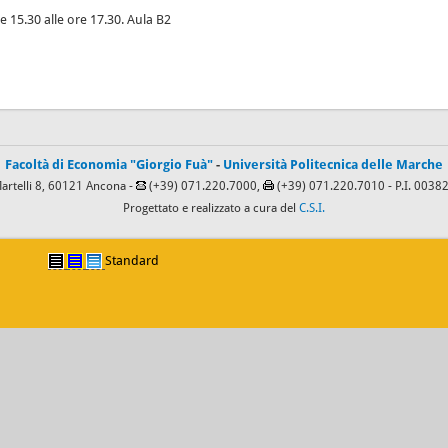
e 15.30 alle ore 17.30. Aula B2
Facoltà di Economia "Giorgio Fuà"
-
Università Politecnica delle Marche
Martelli 8, 60121 Ancona -
(+39) 071.220.7000,
(+39) 071.220.7010
- P.I. 003
Progettato e realizzato a cura del
C.S.I.
Standard