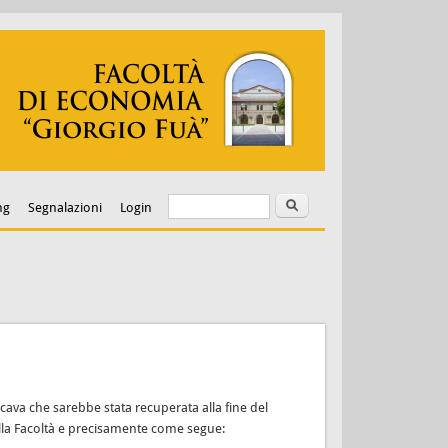
Cerca
Form di ricerca
ng
Segnalazioni
Login
icava che sarebbe stata recuperata alla fine del
della Facoltà e precisamente come segue: