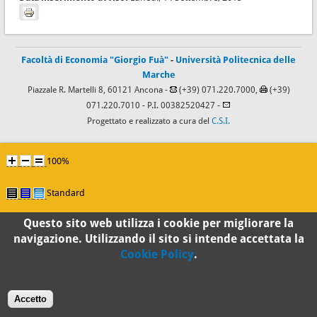
Facoltà di Economia "Giorgio Fuà"
-
Università Politecnica delle
Marche
Piazzale R. Martelli 8, 60121 Ancona -
(+39) 071.220.7000,
(+39)
071.220.7010
- P.I. 00382520427 -
Progettato e realizzato a cura del
C.S.I.
100%
Standard
Questo sito web utilizza i cookie per migliorare la
navigazione. Utilizzando il sito si intende accettata la
Cookie Policy
.
Accetto