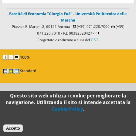
Facoltà di Economia "Giorgio Fuà"
-
Università Politecnica delle
Marche
Piazzale R. Martelli 8, 60121 Ancona -
(+39) 071.220.7000,
(+39)
071.220.7010
- P.I. 00382520427 -
Progettato e realizzato a cura del
C.S.I.
100%
Standard
Questo sito web utilizza i cookie per migliorare la
navigazione. Utilizzando il sito si intende accettata la
Cookie Policy
.
Accetto