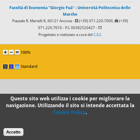
Facoltà di Economia "Giorgio Fuà"
-
Università Politecnica delle
Marche
Piazzale R. Martelli 8, 60121 Ancona -
(+39) 071.220.7000,
(+39)
071.220.7010
- P.I. 00382520427 -
Progettato e realizzato a cura del
C.S.I.
100%
Standard
Questo sito web utilizza i cookie per migliorare la
navigazione. Utilizzando il sito si intende accettata la
Cookie Policy
.
Accetto