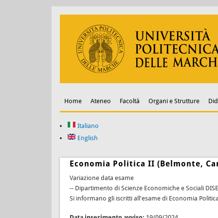
Home
Ateneo
Facoltà
Organi e Strutture
Did
Italiano
English
Economia Politica II (Belmonte, Can
Variazione data esame
-- Dipartimento di Scienze Economiche e Sociali DIS
Si informano gli iscritti all'esame di Economia Politi
Data inserimento avviso:
19/09/2024