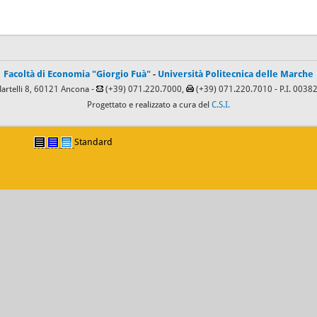
Facoltà di Economia "Giorgio Fuà"
-
Università Politecnica delle Marche
Martelli 8, 60121 Ancona -
(+39) 071.220.7000,
(+39) 071.220.7010
- P.I. 003
Progettato e realizzato a cura del
C.S.I.
Standard