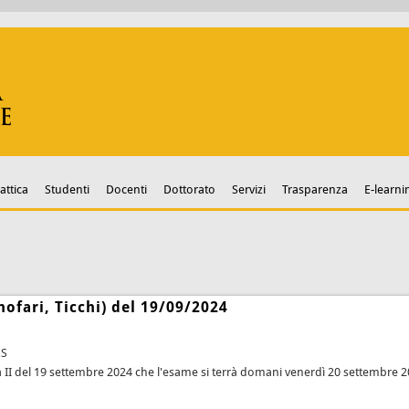
attica
Studenti
Docenti
Dottorato
Servizi
Trasparenza
E-learni
ofari, Ticchi) del 19/09/2024
ES
ca II del 19 settembre 2024 che l'esame si terrà domani venerdì 20 settembre 202