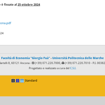
 è fissato al
25 ottobre 2024
ncona.pdf
024
Facoltà di Economia "Giorgio Fuà"
-
Università Politecnica delle Marche
Martelli 8, 60121 Ancona -
(+39) 071.220.7000,
(+39) 071.220.7010
- P.I. 003
Progettato e realizzato a cura del
C.S.I.
Standard