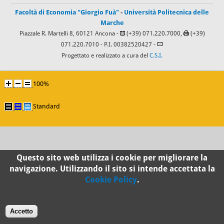
Facoltà di Economia "Giorgio Fuà"
-
Università Politecnica delle
Marche
Piazzale R. Martelli 8, 60121 Ancona -
(+39) 071.220.7000,
(+39)
071.220.7010
- P.I. 00382520427 -
Progettato e realizzato a cura del
C.S.I.
100%
Standard
Questo sito web utilizza i cookie per migliorare la
navigazione. Utilizzando il sito si intende accettata la
Cookie Policy
.
Accetto