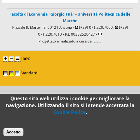
Facoltà di Economia "Giorgio Fuà"
-
Università Politecnica delle
Marche
Piazzale R. Martelli 8, 60121 Ancona -
(+39) 071.220.7000,
(+39)
071.220.7010
- P.I. 00382520427 -
Progettato e realizzato a cura del
C.S.I.
100%
Standard
Questo sito web utilizza i cookie per migliorare la
navigazione. Utilizzando il sito si intende accettata la
Cookie Policy
.
Accetto