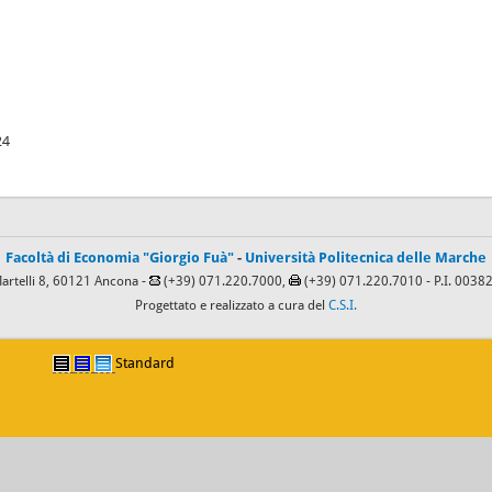
24
Facoltà di Economia "Giorgio Fuà"
-
Università Politecnica delle Marche
Martelli 8, 60121 Ancona -
(+39) 071.220.7000,
(+39) 071.220.7010
- P.I. 003
Progettato e realizzato a cura del
C.S.I.
Standard