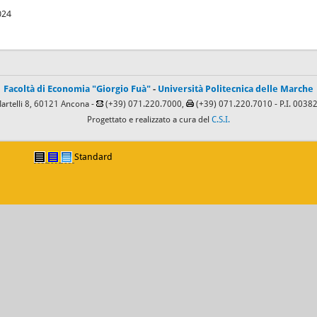
024
Facoltà di Economia "Giorgio Fuà"
-
Università Politecnica delle Marche
Martelli 8, 60121 Ancona -
(+39) 071.220.7000,
(+39) 071.220.7010
- P.I. 003
Progettato e realizzato a cura del
C.S.I.
Standard