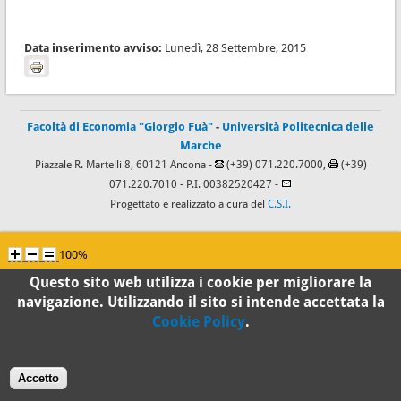
Data inserimento avviso:
Lunedì, 28 Settembre, 2015
Facoltà di Economia "Giorgio Fuà"
-
Università Politecnica delle
Marche
Piazzale R. Martelli 8, 60121 Ancona -
(+39) 071.220.7000,
(+39)
071.220.7010
- P.I. 00382520427 -
Progettato e realizzato a cura del
C.S.I.
100%
Questo sito web utilizza i cookie per migliorare la
Standard
navigazione. Utilizzando il sito si intende accettata la
Cookie Policy
.
Accetto