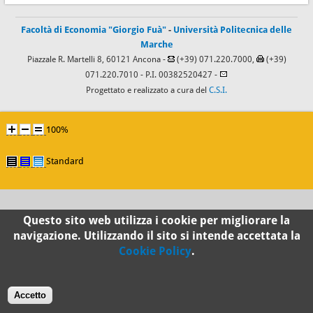
Facoltà di Economia "Giorgio Fuà"
-
Università Politecnica delle
Marche
Piazzale R. Martelli 8, 60121 Ancona -
(+39) 071.220.7000,
(+39)
071.220.7010
- P.I. 00382520427 -
Progettato e realizzato a cura del
C.S.I.
100%
Standard
Questo sito web utilizza i cookie per migliorare la
navigazione. Utilizzando il sito si intende accettata la
Cookie Policy
.
Accetto