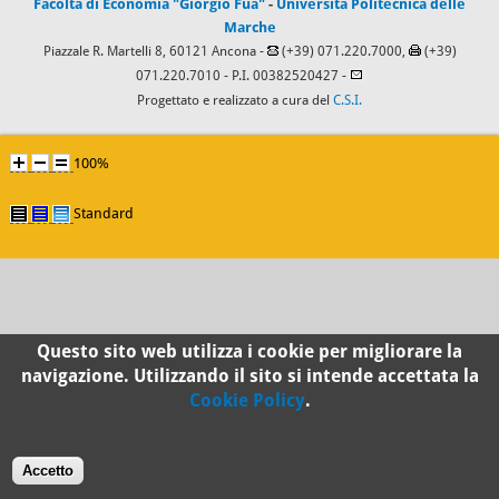
Facoltà di Economia "Giorgio Fuà"
-
Università Politecnica delle
Marche
Piazzale R. Martelli 8, 60121 Ancona -
(+39) 071.220.7000,
(+39)
071.220.7010
- P.I. 00382520427 -
Progettato e realizzato a cura del
C.S.I.
100%
Standard
Questo sito web utilizza i cookie per migliorare la
navigazione. Utilizzando il sito si intende accettata la
Cookie Policy
.
Accetto