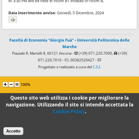
to 3:30 PM will be held in room B1 instead of room B.
Data inserimento avviso:
Giovedì, 5 Dicembre, 2024
Facoltà di Economia "Giorgio Fuà"
-
Università Politecnica delle
Marche
Piazzale R. Martelli 8, 60121 Ancona -
(+39) 071.220.7000,
(+39)
071.220.7010
- P.I. 00382520427 -
Progettato e realizzato a cura del
C.S.I.
100%
Questo sito web utilizza i cookie per migliorare la
Standard
navigazione. Utilizzando il sito si intende accettata la
Cookie Policy
.
Accetto