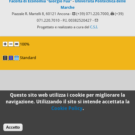
Facoltà di Economia "Giorgio Fuà"
-
Università Politecnica delle
Marche
Piazzale R. Martelli 8, 60121 Ancona -
(+39) 071.220.7000,
(+39)
071.220.7010
- P.I. 00382520427 -
Progettato e realizzato a cura del
C.S.I.
100%
Standard
Questo sito web utilizza i cookie per migliorare la
navigazione. Utilizzando il sito si intende accettata la
Cookie Policy
.
Accetto