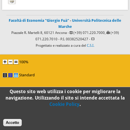
Facoltà di Economia "Giorgio Fuà"
-
Università Politecnica delle
Marche
Piazzale R. Martelli 8, 60121 Ancona -
(+39) 071.220.7000,
(+39)
071.220.7010
- P.I. 00382520427 -
Progettato e realizzato a cura del
C.S.I.
100%
Standard
Questo sito web utilizza i cookie per migliorare la
navigazione. Utilizzando il sito si intende accettata la
Cookie Policy
.
Accetto