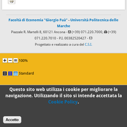
Facoltà di Economia "Giorgio Fuà"
-
Università Politecnica delle
Marche
Piazzale R. Martelli 8, 60121 Ancona -
(+39) 071.220.7000,
(+39)
071.220.7010
- P.I. 00382520427 -
Progettato e realizzato a cura del
C.S.I.
100%
Standard
Questo sito web utilizza i cookie per migliorare la
navigazione. Utilizzando il sito si intende accettata la
Cookie Policy
.
Accetto