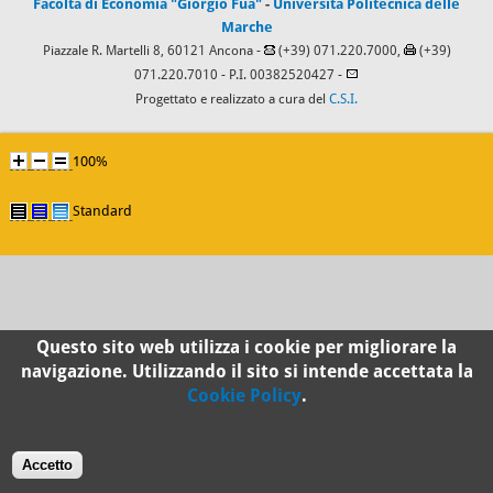
Facoltà di Economia "Giorgio Fuà"
-
Università Politecnica delle
Marche
Piazzale R. Martelli 8, 60121 Ancona -
(+39) 071.220.7000,
(+39)
071.220.7010
- P.I. 00382520427 -
Progettato e realizzato a cura del
C.S.I.
100%
Standard
Questo sito web utilizza i cookie per migliorare la
navigazione. Utilizzando il sito si intende accettata la
Cookie Policy
.
Accetto